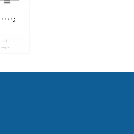
winnung
 cart
nzeigen